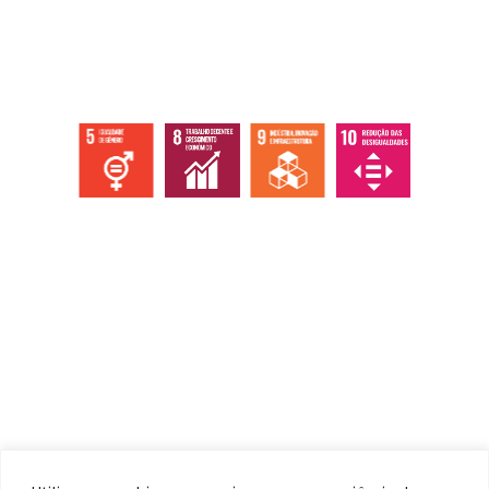
Abaixo os objetivos sustentáveis que
atingimos com nossas ações, eventos e
serviços.
Institucional
Home
Quem somos
Ecossistema
Documentos / Atas
Contato / Ouvidoria
Serviços