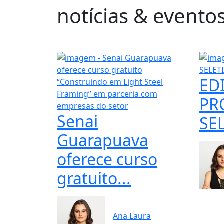
notícias & evento
ED
PR
Senai
SEL
Guarapuava
oferece curso
gratuito...
Ana Laura