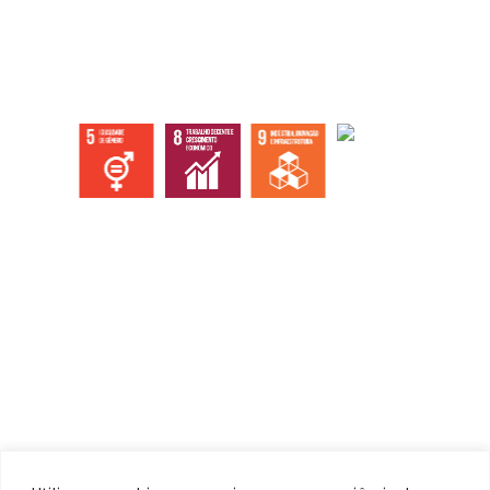
Abaixo os objetivos sustentáveis que
atingimos com nossas ações, eventos e
serviços.
Institucional
Home
Quem somos
Ecossistema
Documentos / Atas
Contato / Ouvidoria
Serviços