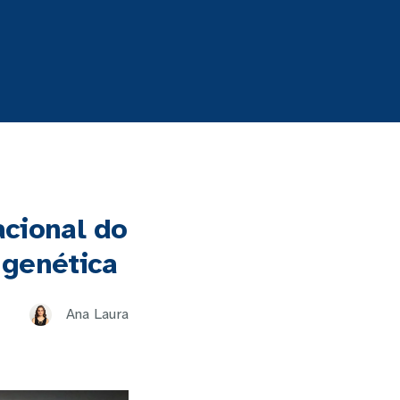
cional do
 genética
Ana Laura