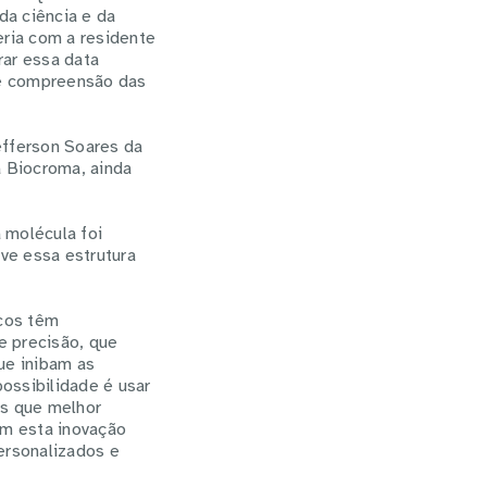
da ciência e da
eria com a residente
ar essa data
 e compreensão das
efferson Soares da
a Biocroma, ainda
 molécula foi
ve essa estrutura
icos têm
e precisão, que
ue inibam as
ossibilidade é usar
s que melhor
om esta inovação
ersonalizados e