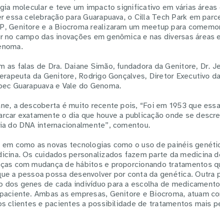
gia molecular e teve um impacto significativo em várias áreas 
er essa celebração para Guarapuava, o Cilla Tech Park em parc
P, Genitore e a Biocroma realizaram um meetup para
comemor
ar no campo das inovações em genômica e nas diversas áreas
enoma.
 as falas de Dra. Daiane Simão, fundadora da Genitore, Dr. J
Terapeuta da Genitore, Rodrigo Gonçalves, Diretor Executivo d
Ipec Guarapuava e Vale do Genoma.
ne, a descoberta é muito recente pois, “Foi em 1953 que essa
rcar exatamente o dia que houve a publicação onde se descre
dia do DNA internacionalmente”, comentou.
o em como as novas tecnologias como o uso de painéis genét
icina. Os cuidados personalizados fazem parte da medicina d
nças com mudança de hábitos e proporcionando tratamentos q
ue a pessoa possa desenvolver por conta da genética. Outra p
 dos genes de cada indivíduo para a escolha de medicamento
 paciente. Ambas as empresas, Genitore e Biocroma, atuam c
os clientes e pacientes a possibilidade de tratamentos mais p