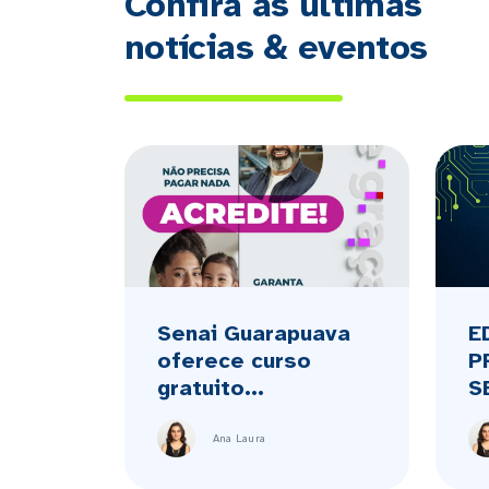
Confira as últimas
notícias & eventos
Senai Guarapuava
E
oferece curso
P
gratuito...
S
Ana Laura