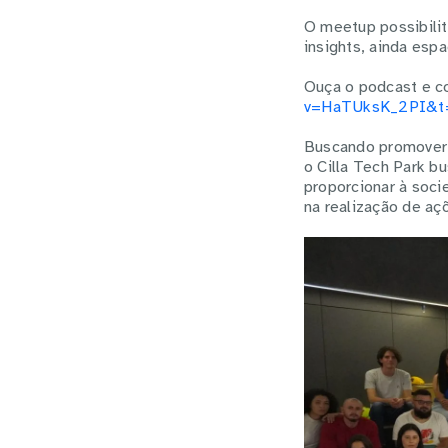
O meetup possibilit
insights, ainda esp
Ouça o podcast e c
v=HaTUksK_2PI&t
Buscando promover 
o Cilla Tech Park 
proporcionar à soci
na realização de aç