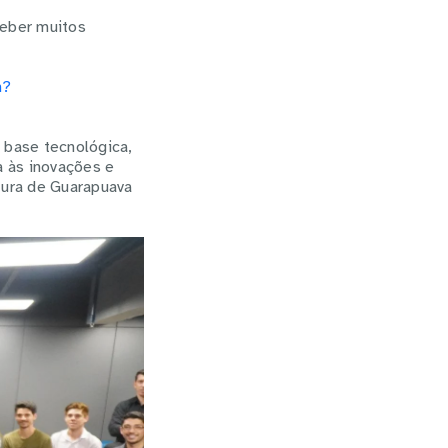
ceber muitos
h?
 base tecnológica,
a às inovações e
tura de Guarapuava