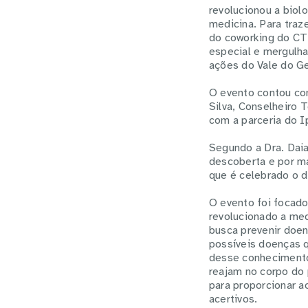
revolucionou a biolo
medicina. Para traz
do coworking do CT
especial e mergulh
ações do Vale do G
O evento contou com
Silva, Conselheiro 
com a parceria do 
Segundo a Dra. Daia
descoberta e por ma
que é celebrado o 
O evento foi focad
revolucionado a med
busca prevenir doe
possíveis doenças q
desse conhecimento
reajam no corpo do
para proporcionar a
acertivos.