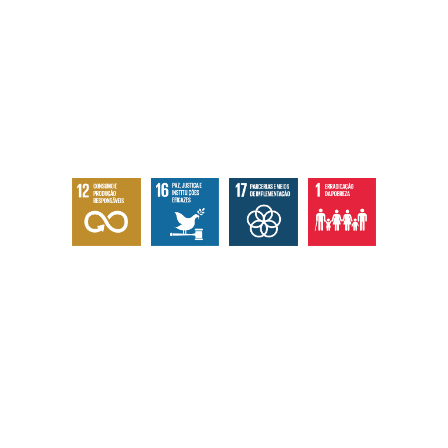
Responsabilidade social
Abaixo os objetivos sustentáveis que
atingimos com nossas ações, eventos e
serviços.
Institucional
Home
Quem somos
Ecossistema
Documentos / Atas
Contato / Ouvidoria