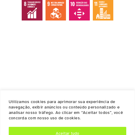
Institucional
Home
Quem somos
Ecossistema
Documentos / Atas
Contato / Ouvidoria
Serviços
Utilizamos cookies para aprimorar sua experiência de
Empresas
navegação, exibir anúncios ou conteúdo personalizado e
Suporte as empresas
analisar nosso tráfego. Ao clicar em “Aceitar todos”, você
concorda com nosso uso de cookies.
Convênios e Parcerias
Notícias
Aceitar tudo