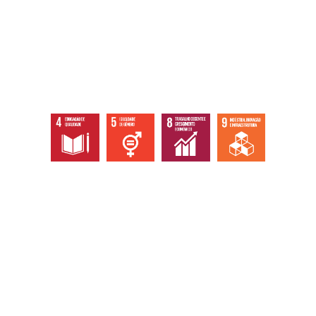
Responsabilidade social
Abaixo os objetivos sustentáveis que
atingimos com nossas ações, eventos e
serviços.
Institucional
Home
Quem somos
Ecossistema
Documentos / Atas
Contato / Ouvidoria