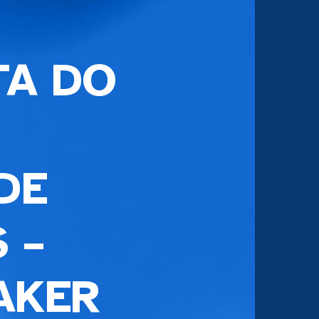
TA DO
DE
 –
AKER