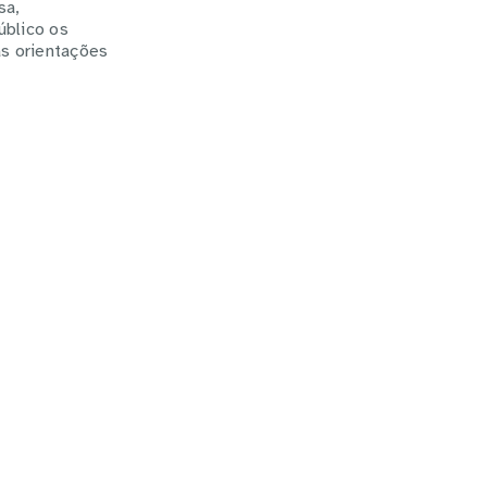
sa,
blico os
as orientações