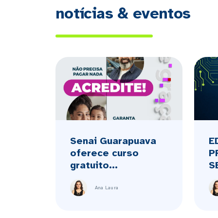
notícias & eventos
Senai Guarapuava
E
oferece curso
P
gratuito...
S
Ana Laura