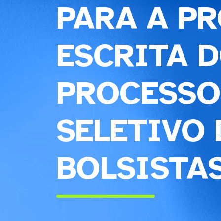
PARA A P
ESCRITA 
PROCESSO
SELETIVO 
BOLSISTA