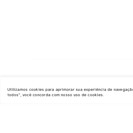
Responsabilidade social
Utilizamos cookies para aprimorar sua experiência de navegação,
Abaixo os objetivos sustentáveis que atingim
todos”, você concorda com nosso uso de cookies.
com nossas ações, eventos e serviços.