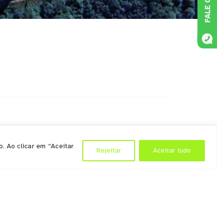
. Ao clicar em “Aceitar
Rejeitar
Aceitar tudo
rviços
Políticas
presas
orte as empresas
vênios e Parcerias
Política de privacidade
ícias
Política de cookies