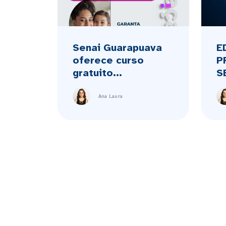
Senai Guarapuava
E
oferece curso
P
gratuito...
S
Ana Laura