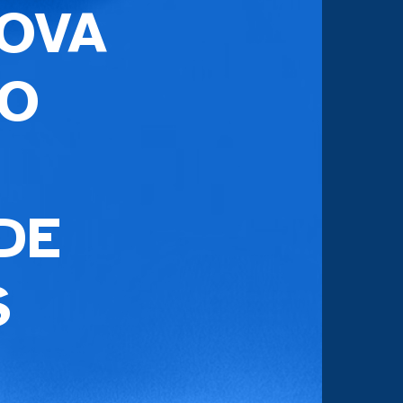
ROVA
DO
DE
S