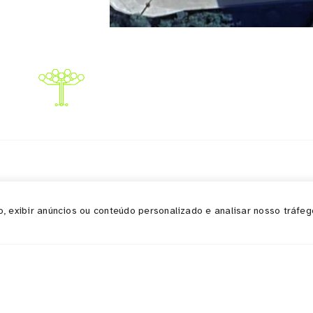
 exibir anúncios ou conteúdo personalizado e analisar nosso tráfego
os
Institucional
Se
Home
Quem somos
Em
Ecossistema
Sup
Documentos / Atas
Con
Contato / Ouvidoria
Not