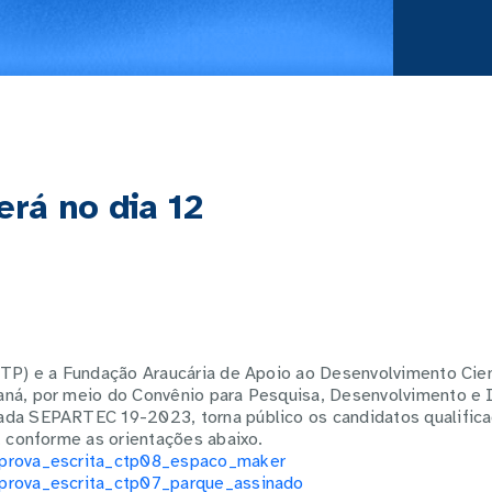
erá no dia 12
CTP) e a Fundação Araucária de Apoio ao Desenvolvimento Cien
aná, por meio do Convênio para Pesquisa, Desenvolvimento e 
ada SEPARTEC 19-2023, torna público os candidatos qualific
a, conforme as orientações abaixo.
_prova_escrita_ctp08_espaco_maker
prova_escrita_ctp07_parque_assinado