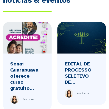
notícias & eventos
Senai
EDITAL DE
Guarapuava
PROCESSO
oferece
SELETIVO
curso
DE...
gratuito...
Ana Laura
Ana Laura