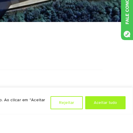
. Ao clicar em “Aceitar
Rejeitar
Aceitar tudo
rviços
Políticas
presas
orte as empresas