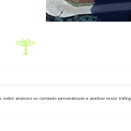
 exibir anúncios ou conteúdo personalizado e analisar nosso tráfego
os
Institucional
Se
Home
Quem somos
Em
Ecossistema
Sup