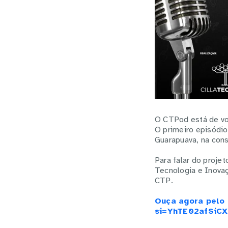
O CTPod está de vol
O primeiro episódio
Guarapuava, na con
Para falar do proje
Tecnologia e Inovaç
CTP.
Ouça agora pelo
si=YhTE02afSiC