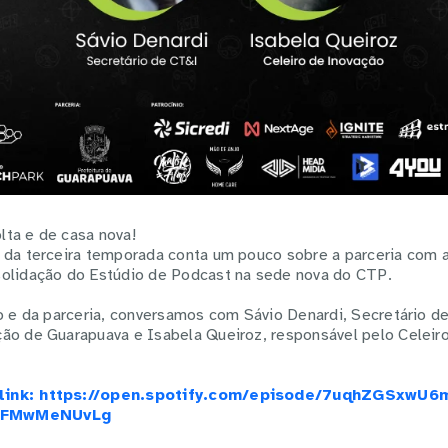
ta e de casa nova!
 da terceira temporada conta um pouco sobre a parceria com a
solidação do Estúdio de Podcast na sede nova do CTP.
to e da parceria, conversamos com Sávio Denardi, Secretário de
ão de Guarapuava e Isabela Queiroz, responsável pelo Celeir
 link: https://open.spotify.com/episode/7uqhZGSx
XFMwMeNUvLg