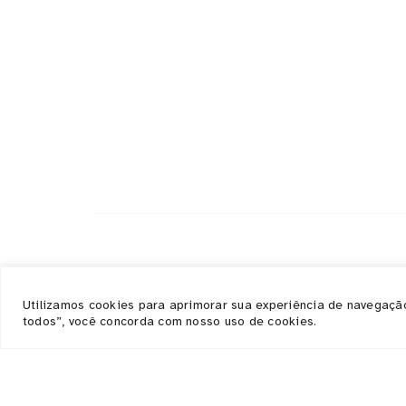
Responsabilidade social
Utilizamos cookies para aprimorar sua experiência de navegação,
Abaixo os objetivos sustentáveis que atingim
todos”, você concorda com nosso uso de cookies.
com nossas ações, eventos e serviços.