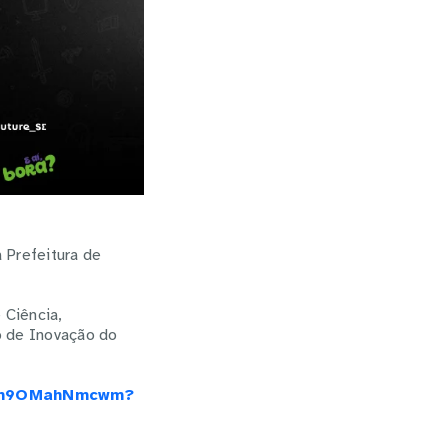
 Prefeitura de
 Ciência,
o de Inovação do
wU6m9OMahNmcwm?