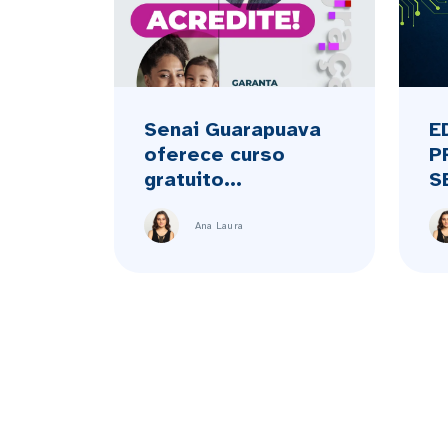
Senai Guarapuava
E
oferece curso
P
gratuito...
S
Ana Laura