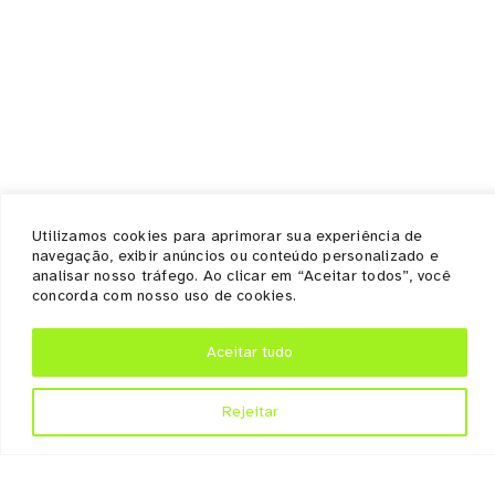
Home
Quem somos
Ecossistema
Documentos / Atas
Contato / Ouvidoria
Serviços
Empresas
Suporte as empresas
Convênios e Parcerias
Utilizamos cookies para aprimorar sua experiência de
navegação, exibir anúncios ou conteúdo personalizado e
Notícias
analisar nosso tráfego. Ao clicar em “Aceitar todos”, você
concorda com nosso uso de cookies.
Políticas
Política de privacidade
Aceitar tudo
Política de cookies
Rejeitar
Copyright 2023 Todos os direitos reservados.
Desenvolvido por
FUEL AGÊNCIA WEB