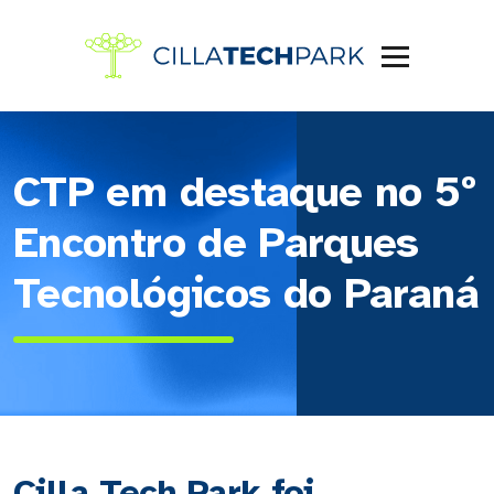
CTP em destaque no 5º
Encontro de Parques
Tecnológicos do Paraná
Cilla Tech Park foi