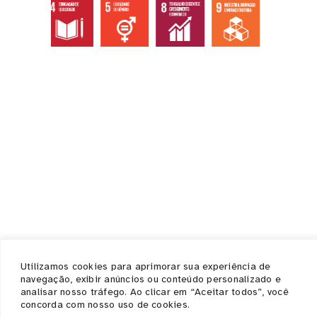
Institucional
Home
Quem somos
Ecossistema
Documentos / Atas
Contato / Ouvidoria
Serviços
Empresas
Suporte as empresas
Utilizamos cookies para aprimorar sua experiência de
Convênios e Parcerias
navegação, exibir anúncios ou conteúdo personalizado e
Notícias
analisar nosso tráfego. Ao clicar em “Aceitar todos”, você
concorda com nosso uso de cookies.