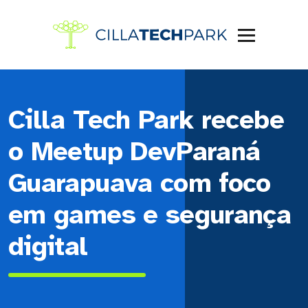
Cilla Tech Park recebe
o Meetup DevParaná
Guarapuava com foco
em games e segurança
digital