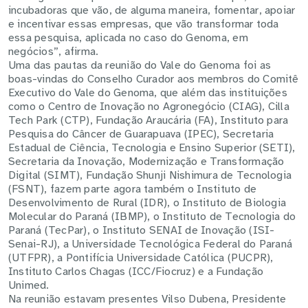
incubadoras que vão, de alguma maneira, fomentar, apoiar
e incentivar essas empresas, que vão transformar toda
essa pesquisa, aplicada no caso do Genoma, em
negócios”, afirma.
Uma das pautas da reunião do Vale do Genoma foi as
boas-vindas do Conselho Curador aos membros do Comitê
Executivo do Vale do Genoma, que além das instituições
como o Centro de Inovação no Agronegócio (CIAG), Cilla
Tech Park (CTP), Fundação Araucária (FA), Instituto para
Pesquisa do Câncer de Guarapuava (IPEC), Secretaria
Estadual de Ciência, Tecnologia e Ensino Superior (SETI),
Secretaria da Inovação, Modernização e Transformação
Digital (SIMT), Fundação Shunji Nishimura de Tecnologia
(FSNT), fazem parte agora também o Instituto de
Desenvolvimento de Rural (IDR), o Instituto de Biologia
Molecular do Paraná (IBMP), o Instituto de Tecnologia do
Paraná (TecPar), o Instituto SENAI de Inovação (ISI-
Senai-RJ), a Universidade Tecnológica Federal do Paraná
(UTFPR), a Pontifícia Universidade Católica (PUCPR),
Instituto Carlos Chagas (ICC/Fiocruz) e a Fundação
Unimed.
Na reunião estavam presentes Vilso Dubena, Presidente