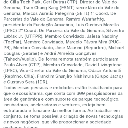
do Cilla Tech Park, Geri Dutra (CTP), Diretor do Vale do
Genoma, Tsen Chung Kang (FSNT) secretário do Vale do
Genoma, Marcos Aurelio Pelegrina (SETI) 1º Coord. De
Parcerias do Vale do Genoma, Ramiro Wahrhaftig,
presidente da Fundação Araucária, Luis Gustavo Morello
(IPEC) 2º Coord. De Parceria do Vale do Genoma, Silvestre
Labiak Jr. (UTFPR), Membro Convidado, Jaiesa Nadolny
(TecPar), Membro Convidado, Marcelo Távora Mira (PUC-
PR), Membro Convidado, Jose Maurino (Separtec), Michael
Douglas (Sebrae) e
André Almeida Gonçalves
(Tahech/Vuello).
De forma remota também participaram
Paulo Alvim (CTP), Membro Convidado, David Livingstone
(IPEC), Vice-Diretor do Vale do Genoma, Odacir Antonelli
(Repinho, Cilla), Franklim Shunjiro Nishimura (Grupo Jacto)
e Gustavo Sera (IDR).
Todas essas pessoas e entidades estão trabalhando para
que o ecossistema, que conta com 300 pesquisadores da
área de genômica e com suporte de parque tecnológico,
incubadoras, aceleradoras e ventures, esteja bem
estruturado e funcione da melhor forma. Ao trabalhar em
conjunto, se torna possível a criação de novas tecnologias
e novos negócios, que vão proporcionar a sociedade
melhores futuros.