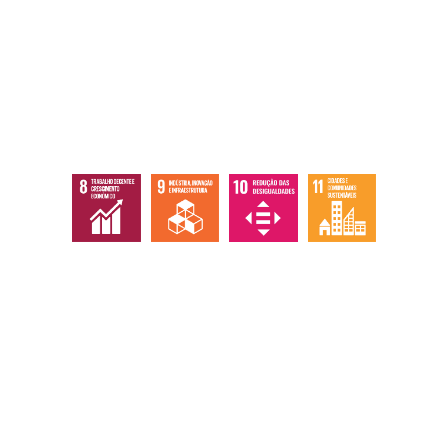
Responsabilidade social
Abaixo os objetivos sustentáveis que
atingimos com nossas ações, eventos e
serviços.
Institucional
Home
Quem somos
Ecossistema
Documentos / Atas
Contato / Ouvidoria