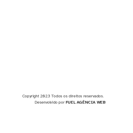
Serviços
Empresas
Suporte as empresas
Convênios e Parcerias
Notícias
Políticas
Política de privacidade
Política de cookies
Copyright 2023 Todos os direitos reservados.
Desenvolvido por
FUEL AGÊNCIA WEB