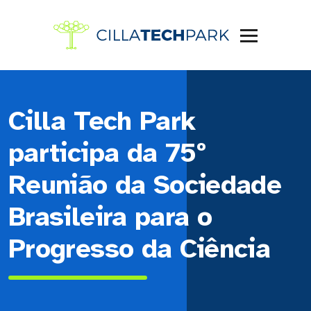
Cilla Tech Park
participa da 75º
Reunião da Sociedade
Brasileira para o
Progresso da Ciência