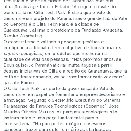
tem início e sede na cidade de Guarapuava, mas sua
atuação abrange todo o Estado. “A origem do Vale do
Genoma tá no Cilla Tech Park. É claro que o Vale do
Genoma é um projeto do Paraná, mas o grande hub do Vale
do Genoma é o Cilla Tech Park, é a cidade de
Guarapuava”, afirma o presidente da Fundação Araucária,
Ramiro Wahrhaftig.
O ecossistema é voltado a pesquisa genética e
inteligência artificial e tem o objetivo de transformar os
papers
(pesquisas) em produtos que melhorem a
qualidade de vida das pessoas. “Nos próximos anos, se
Deus quiser, o Paraná vai criar muita riqueza a partir
dessas iniciativas do Cilla e a região de Guarapuava, que já
está se transformando, vai se transformar cada vez mais”,
garante Ramiro.
O Cilla Tech Park faz parte da governança do Vale do
Genoma e tem papel de fomentar o empreendedorismo e
a inovação. Segundo o Secretário Executivo do Sistema
Paranaense de Parques Tecnológicos (Separtec), José
Maurino Oliveira Martins, os parques tecnológicos são
instrumentos e uma peça fundamental para o
ecossistema. “No parque tecnológico nós vamos
conseguir trazer para este território as startups, as