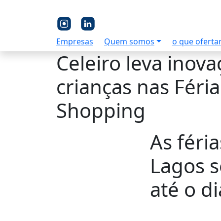
Empresas
Quem somos
o que ofert
Celeiro leva inova
crianças nas Féri
Shopping
As féri
Lagos s
até o di