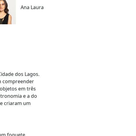
Ana Laura
Cidade dos Lagos.
am compreender
 objetos em três
stronomia e a do
 e criaram um
 um foguete