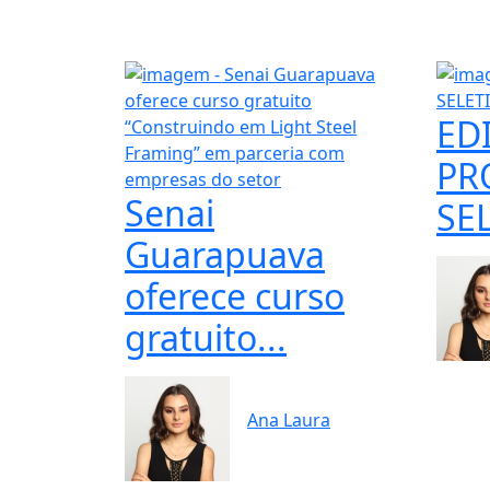
ED
PR
Senai
SEL
Guarapuava
oferece curso
gratuito...
Ana Laura