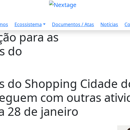
amos
Ecossistema
Documentos / Atas
Notícias
Co
ção para as
as do
as do Shopping Cidade d
eguem com outras ativi
a 28 de janeiro